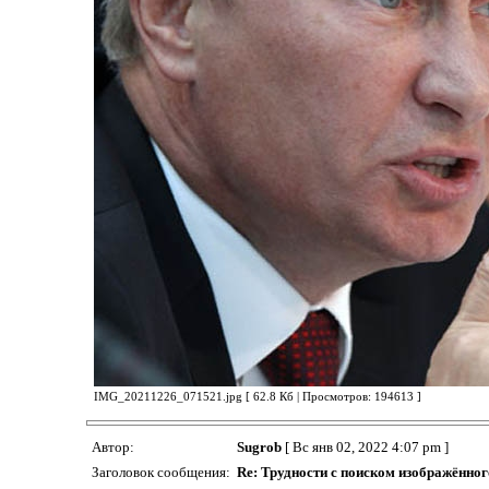
IMG_20211226_071521.jpg [ 62.8 Кб | Просмотров: 194613 ]
Автор:
Sugrob
[ Вс янв 02, 2022 4:07 pm ]
Заголовок сообщения:
Re: Трудности с поиском изображённог