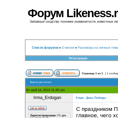
Форум Likeness.
Забавные сходства: похожие знаменитости, известные л
Список форумов
»
О жизни
»
Разговоры на личные тем
Регистрация
Страница
1
из
1
[ 1 сообщ
Версия для печати
Вт май 10, 2016 11:45 am
Irma_Erdogan
9 мая - День Победы
С праздником П
главное, чего х
Зарегистрирован:
Пт дек