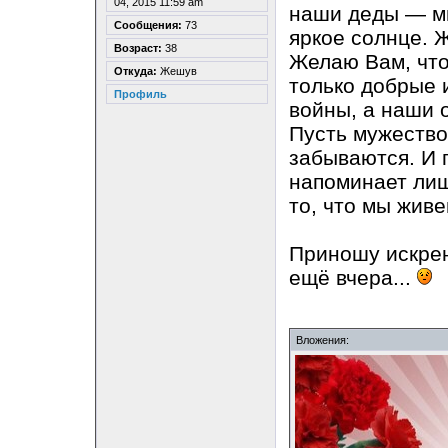
04, 2015 11:59 am
наши деды — ми
Сообщения:
73
яркое солнце. 
Возраст:
38
Желаю Вам, что
Откуда:
Жешув
только добрые 
Профиль
войны, а наши о
Пусть мужество 
забываются. И п
напоминает лиш
то, что мы жив
Приношу искрен
ещё вчера...
Вложения: