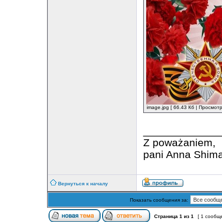
image.jpg [ 66.43 Кб | Просмот
_____________
Z poważaniem,
pani Anna Shim
Вернуться к началу
Показать сообщения за:
Страница
1
из
1
[ 1 сообщ