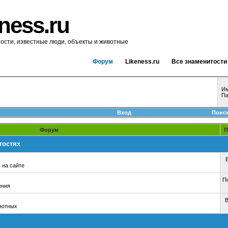
ness.ru
ости, известные люди, объекты и животные
Форум
Likeness.ru
Все знаменитости
Им
Па
Вход
Поис
Форум
П
тостях
В
 на сайте
Пн
ения
В
вотных