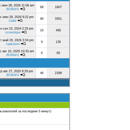
с июн 28, 2026 11:06 am
68
1607
BOBAH1
с июн 28, 2026 9:22 pm
90
3351
Zaide
н сен 23, 2024 2:33 pm
15
495
romantique
т май 29, 2026 3:34 pm
9
135
rupikasen
с авг 10, 2025 10:33 am
6
65
BOBAH1
р авг 27, 2025 8:29 pm
46
2188
BOBAH1
ользователей за последние 5 минут)